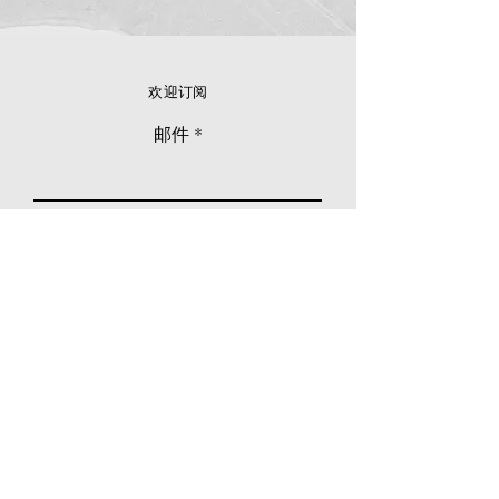
欢迎订阅
邮件
立刻订阅
© 2026 Younie Gallery (NS0077419-T)
No. 1, Jalan Telok Batu, Taman Seputeh, 58000
Kuala Lumpur, Malaysia
主页
画廊
展览
关于我们
额外订制服务
私人洽购
联络我们
其他活动