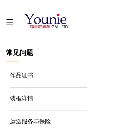
常见问题
作品证书
部分画作附有画家亲笔签名的真品证书。若
无附带真品证书，本馆亦可应买家要求提供
装框详情
官方证书，以证明作品来自本馆。欢迎联络
我们以了解更多详情。
作品或有框或无框。中国水墨书画均已装裱
或托底。欢迎联络我们以了解作品具体详
运送服务与保险
情。一切跨境海外运输的作品将被去框卷