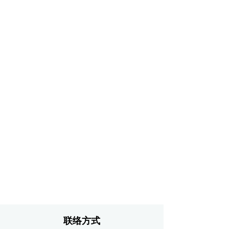
Batu, Taman Seputeh, 58000 Kuala Lumpur,
Malaysia. 下单后，我们会为您保留作品 3
天。若我们在这期间并未收到您的付款，这
场交易将视作废，作品将重新放上线上画廊
展卖。 请将支付证明寄至
youniegallery@gmail.com / +6019 215 9878
(Younie)。 任何疑问，欢迎咨询！
联络方式