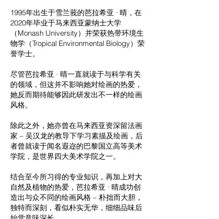
1995年出生于雪兰莪的芭拉希亚 ∙ 晴，在
2020年毕业于马来西亚蒙纳士大学
（Monash University）并荣获热带环境生
物学（Tropical Environmental Biology）荣
誉学士。
尽管芭拉希亚 ∙ 晴一直就读于与科学有关
的领域，但这并不影响她对绘画的热爱，
她反而期待能够因此研发出不一样的绘画
风格。
除此之外，她亦曾在马来西亚资深留法画
家 – 吴汉龙的教导下学习素描及绘画，后
者曾就读于闻名遐迩的巴黎国立高等美术
学院，是世界四大美术学院之一。
结合至今所习得的专业知识，再加上对大
自然及植物的热爱，芭拉希亚 ∙ 晴成功创
造出与众不同的绘画风格 – 朴拙而大胆，
独特而深刻，看似朴实无华，细细品味后
始觉意味深长。