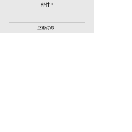
邮件
立刻订阅
© 2026 Younie Gallery (NS0077419-T)
No. 1, Jalan Telok Batu, Taman Seputeh, 58000
Kuala Lumpur, Malaysia
主页
画廊
展览
关于我们
额外订制服务
私人洽购
联络我们
其他活动
颜丽走廊画馆
拍卖
现场拍卖
线上画廊
线上拍卖
所有作品
如何委托
常见问题
如何竞投