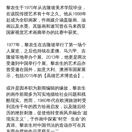
黎农生于1970年从吉隆坡美术学院毕业，
在该院传授艺术有十年之久。他从1998年
起成为全职画家，作画媒介涵盖版画、油
画以及水墨。其版画和速写曾在马来西亚
国家视觉艺术画廊举办的比赛中获奖。
1977年，黎农生在吉隆坡举行了第一场个
人展览，之后也持续在柔佛、马六甲、吉
隆坡等地举办个展。2013年，他更是两次
受邀到中国举行个展。黎农生的艺术品亦
曾受邀在国外，如意大利、澳洲等国家展
示，包括2015年的【高雄艺术博览会】。
或许是因本职为新闻编辑的缘故，黎农生
的画作前期多为写实地描绘社会问题和残
酷现实。然而，1980年代在欧洲旅游时受
到流传千年的西方绘画启发，以及随后经
历的挫折刺激，促使他转变画风并融合“超
现实主义”，于作画中探索“时空 · 生命”的
真谛。黎农生对中国书法的造诣亦可在其
东西合璧的作品里窥见一二。