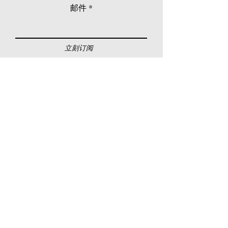
邮件
立刻订阅
© 2026 Younie Gallery (NS0077419-T)
No. 1, Jalan Telok Batu, Taman Seputeh, 58000
Kuala Lumpur, Malaysia
主页
画廊
展览
关于我们
额外订制服务
私人洽购
联络我们
其他活动
颜丽走廊画馆
拍卖
现场拍卖
线上画廊
线上拍卖
所有作品
如何委托
常见问题
如何竞投