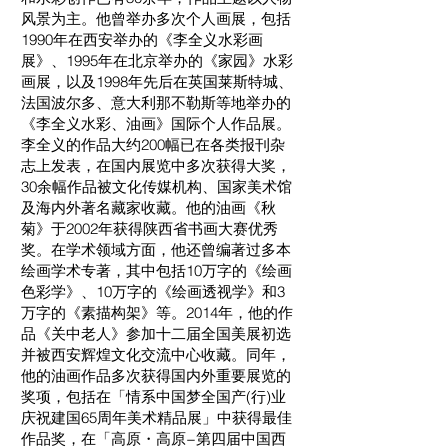
⻛景为主。他曾举办多次个⼈画展，包括
1990年在西安举办的《李全义⽔彩画
展》、1995年在北京举办的《家园》⽔彩
画展，以及1998年先后在英国莱斯特城、
法国波尔多、意⼤利那不勒斯等地举办的
《李全义⽔彩、油画》国际个⼈作品展。
李全义的作品⼤约200幅已在各类报刊杂
志上发表，在国内展览中多次获得⼤奖，
30余幅作品被⽂化传媒机构、国家美术馆
及海内外著名藏家收藏。他的油画《秋
菊》于2002年获得陕西省书画⼤赛优秀
奖。在学术领域⽅⾯，他还曾编著过多本
绘画学术专著，其中包括10万字的《绘画
⾊彩学》、10万字的《绘画透视学》和3
万字的《素描构架》等。2014年，他的作
品《关中⽼⼈》参加⼗⼆届全国美展初选
并被西安辉煌⽂化交流中⼼收藏。同年，
他的油画作品多次获得国内外重要展览的
奖项，包括在「情系中国梦全国产(⾏)业
庆祝建国65周年美术精品展」中获得最佳
作品奖，在「⾼原・⾼原−第四届中国西