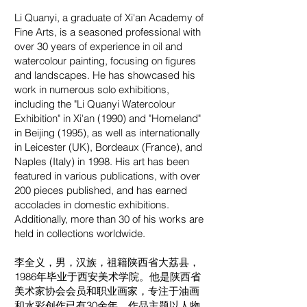
Li Quanyi, a graduate of Xi'an Academy of
Fine Arts, is a seasoned professional with
over 30 years of experience in oil and
watercolour painting, focusing on figures
and landscapes. He has showcased his
work in numerous solo exhibitions,
including the "Li Quanyi Watercolour
Exhibition" in Xi'an (1990) and "Homeland"
in Beijing (1995), as well as internationally
in Leicester (UK), Bordeaux (France), and
Naples (Italy) in 1998. His art has been
featured in various publications, with over
200 pieces published, and has earned
accolades in domestic exhibitions.
Additionally, more than 30 of his works are
held in collections worldwide.
李全义，男，汉族，祖籍陕西省⼤荔县，
1986年毕业于西安美术学院。他是陕西省
美术家协会会员和职业画家，专注于油画
和⽔彩创作已有30余年，作品主题以⼈物