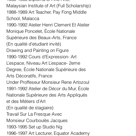
Malaysian Institute of Art (Full Scholarship)
1988-1989
Art Teacher, Pay Fong Middle
School, Malacca
1990-1992
Atelier Henri Clement Et Atelier
Monique Poncelet, École Nationale
Supérieure des Beaux-Arts, France
(En qualité d'etudiant invité)
Drawing and Painting on Figure
1990-1992
Cours d’Expression- Art
L’espace, Niveau Art L’espace- 2eme
Degree, École Nationale Supérieure des
Arts Décoratifs, France
Under Proffeseur Monsieur Rene Artozoul
1991-1992
Atelier de Décor du Mur, École
Nationale Supérieure des Arts Appliqués
et des Métiers d'Art
(En qualité de stagiaire)
Travail Sur La Fresque Avec
Monsieur Courboulès Jacques
1993-1995
Set up Studio Ng
1996-1997
Art Lecturer, Equator Academy