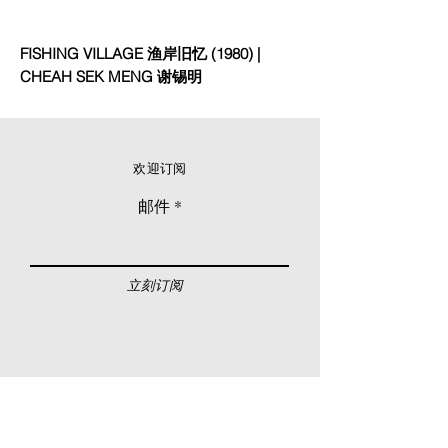
FISHING VILLAGE 渔岸旧忆 (1980) |
CHEAH SEK MENG 谢锡明
欢迎订阅
邮件
立刻订阅
© 2026 Younie Gallery (NS0077419-T)
No. 1, Jalan Telok Batu, Taman Seputeh, 58000
Kuala Lumpur, Malaysia