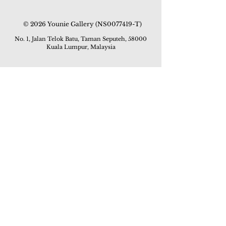
© 2026 Younie Gallery (NS0077419-T)
No. 1, Jalan Telok Batu, Taman Seputeh, 58000
Kuala Lumpur, Malaysia
主页
画廊
展览
关于我们
额外订制服务
私人洽购
联络我们
其他活动
颜丽走廊画馆
拍卖
现场拍卖
线上画廊
线上拍卖
所有作品
如何委托
常见问题
如何竞投
活动
亚洲古玩艺术收藏博览会 2019
酒店艺术博览会 2018
Art Asia 2015
Artists Art Fair Malaysia 2015
Art Asia 2014
Artists Art Fair Malaysia 2014