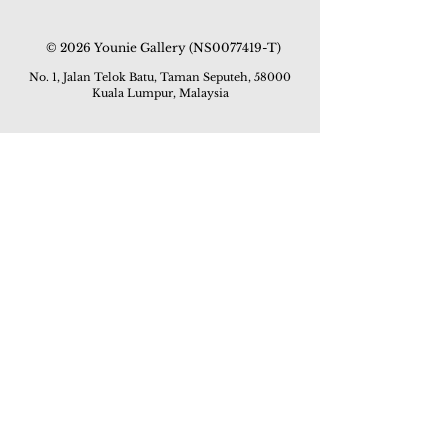
© 2026 Younie Gallery (NS0077419-T)
No. 1, Jalan Telok Batu, Taman Seputeh, 58000
Kuala Lumpur, Malaysia
主页
画廊
展览
关于我们
额外订制服务
私人洽购
联络我们
其他活动
颜丽走廊画馆
拍卖
现场拍卖
线上画廊
线上拍卖
所有作品
如何委托
常见问题
如何竞投
活动
亚洲古玩艺术收藏博览会 2019
酒店艺术博览会 2018
Art Asia 2015
Artists Art Fair Malaysia 2015
Art Asia 2014
Artists Art Fair Malaysia 2014