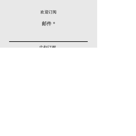
欢迎订阅
邮件
立刻订阅
© 2026 Younie Gallery (NS0077419-T)
No. 1, Jalan Telok Batu, Taman Seputeh, 58000
Kuala Lumpur, Malaysia
主页
画廊
展览
关于我们
额外订制服务
私人洽购
联络我们
其他活动
颜丽走廊画馆
拍卖
现场拍卖