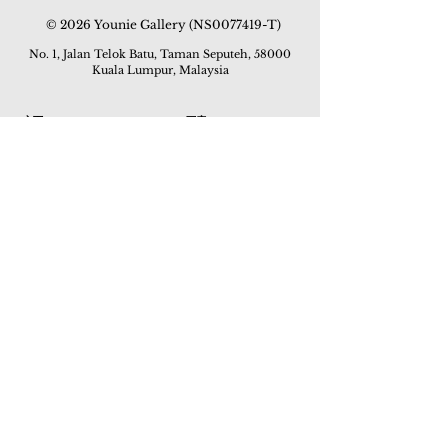
© 2026 Younie Gallery (NS0077419-T)
No. 1, Jalan Telok Batu, Taman Seputeh, 58000
Kuala Lumpur, Malaysia
主页
画廊
展览
关于我们
额外订制服务
私人洽购
联络我们
其他活动
颜丽走廊画馆
拍卖
现场拍卖
线上画廊
线上拍卖
所有作品
如何委托
常见问题
如何竞投
活动
亚洲古玩艺术收藏博览会 2019
酒店艺术博览会 2018
Art Asia 2015
Artists Art Fair Malaysia 2015
Art Asia 2014
Artists Art Fair Malaysia 2014