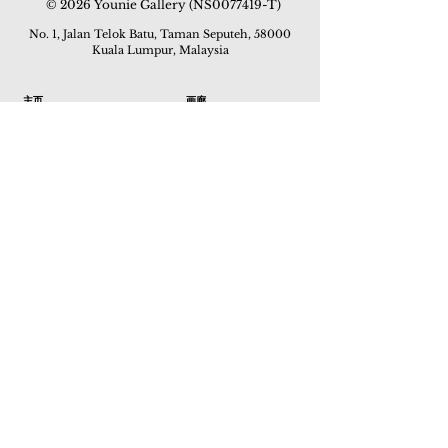
© 2026 Younie Gallery (NS0077419-T)
No. 1, Jalan Telok Batu, Taman Seputeh, 58000
Kuala Lumpur, Malaysia
主页
画廊
展览
关于我们
额外订制服务
私人洽购
联络我们
其他活动
颜丽走廊画馆
拍卖
现场拍卖
线上画廊
线上拍卖
所有作品
如何委托
常见问题
如何竞投
活动
亚洲古玩艺术收藏博览会 2019
酒店艺术博览会 2018
Art Asia 2015
Artists Art Fair Malaysia 2015
Art Asia 2014
Artists Art Fair Malaysia 2014