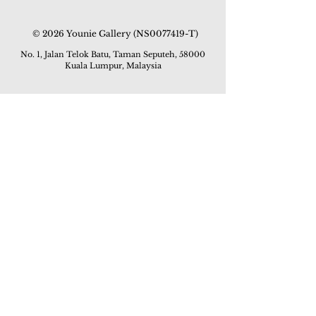
© 2026 Younie Gallery (NS0077419-T)
No. 1, Jalan Telok Batu, Taman Seputeh, 58000
Kuala Lumpur, Malaysia
主页
画廊
展览
关于我们
额外订制服务
私人洽购
联络我们
其他活动
颜丽走廊画馆
拍卖
现场拍卖
线上画廊
线上拍卖
所有作品
如何委托
常见问题
如何竞投
活动
亚洲古玩艺术收藏博览会 2019
酒店艺术博览会 2018
Art Asia 2015
Artists Art Fair Malaysia 2015
Art Asia 2014
Artists Art Fair Malaysia 2014