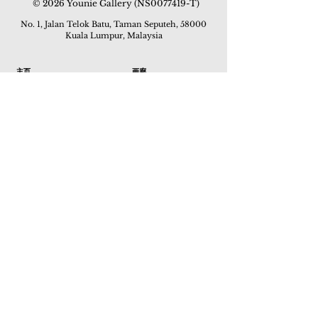
© 2026 Younie Gallery (NS0077419-T)
No. 1, Jalan Telok Batu, Taman Seputeh, 58000
Kuala Lumpur, Malaysia
主页
画廊
展览
关于我们
额外订制服务
私人洽购
联络我们
其他活动
颜丽走廊画馆
拍卖
现场拍卖
线上画廊
线上拍卖
所有作品
如何委托
常见问题
如何竞投
活动
亚洲古玩艺术收藏博览会 2019
酒店艺术博览会 2018
Art Asia 2015
Artists Art Fair Malaysia 2015
Art Asia 2014
Artists Art Fair Malaysia 2014