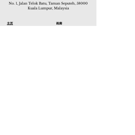
No. 1, Jalan Telok Batu, Taman Seputeh, 58000
Kuala Lumpur, Malaysia
主页
画廊
展览
关于我们
额外订制服务
私人洽购
联络我们
其他活动
颜丽走廊画馆
拍卖
现场拍卖
线上画廊
线上拍卖
所有作品
如何委托
常见问题
如何竞投
活动
亚洲古玩艺术收藏博览会 2019
酒店艺术博览会 2018
Art Asia 2015
Artists Art Fair Malaysia 2015
Art Asia 2014
Artists Art Fair Malaysia 2014