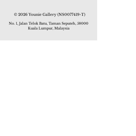
© 2026 Younie Gallery (NS0077419-T)
No. 1, Jalan Telok Batu, Taman Seputeh, 58000
Kuala Lumpur, Malaysia
主页
画廊
展览
关于我们
额外订制服务
私人洽购
联络我们
其他活动
颜丽走廊画馆
拍卖
现场拍卖
线上画廊
线上拍卖
所有作品
如何委托
常见问题
如何竞投
活动
亚洲古玩艺术收藏博览会 2019
酒店艺术博览会 2018
Art Asia 2015
Artists Art Fair Malaysia 2015
Art Asia 2014
Artists Art Fair Malaysia 2014