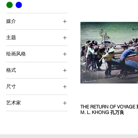
媒介
摄影作品
主题
植物 / 动物
绘画风格
风景
写实主义
人物
格式
横向
尺寸
直向
小（< 50 cm x 50 cm）
艺术家
THE RETURN OF VOYAGE 
M. L. KHONG 孔万良
M.L. Khong 孔万良