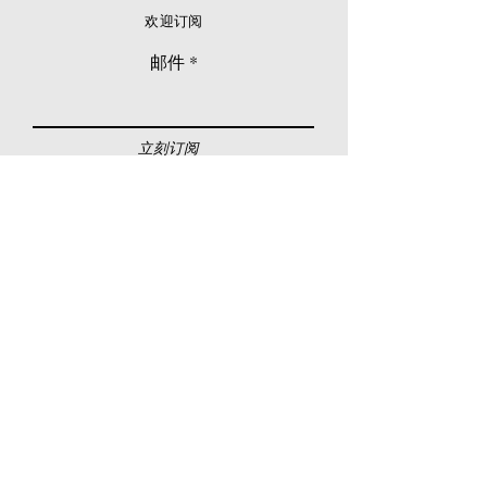
欢迎订阅
邮件
立刻订阅
© 2026 Younie Gallery (NS0077419-T)
No. 1, Jalan Telok Batu, Taman Seputeh, 58000
Kuala Lumpur, Malaysia
主页
画廊
展览
关于我们
额外订制服务
私人洽购
联络我们
其他活动
颜丽走廊画馆
拍卖
现场拍卖
线上画廊
线上拍卖