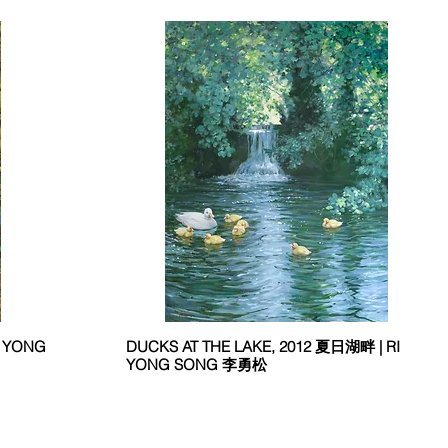
I YONG
DUCKS AT THE LAKE, 2012 夏日湖畔 | RI
YONG SONG 李勇松