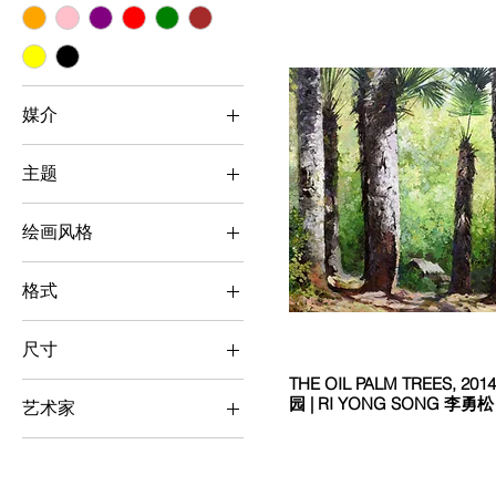
媒介
油彩
主题
植物 / 动物
绘画风格
风景
写实主义
人物
格式
横向
尺寸
直向
THE OIL PALM TREES, 
大 （> 100 cm x 100
园 | RI YONG SONG 李勇松
cm）
艺术家
中（50 cm x 50 cm -
Ri Yong Song 李勇松
100 cm x 100 cm）