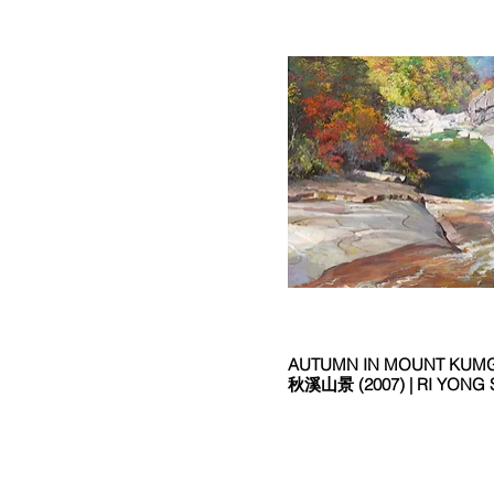
AUTUMN IN MOUNT KU
秋溪山景 (2007) | RI YON