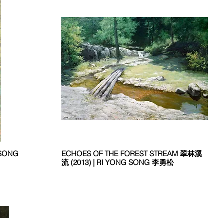
 SONG
ECHOES OF THE FOREST STREAM 翠林溪
流 (2013) | RI YONG SONG 李勇松