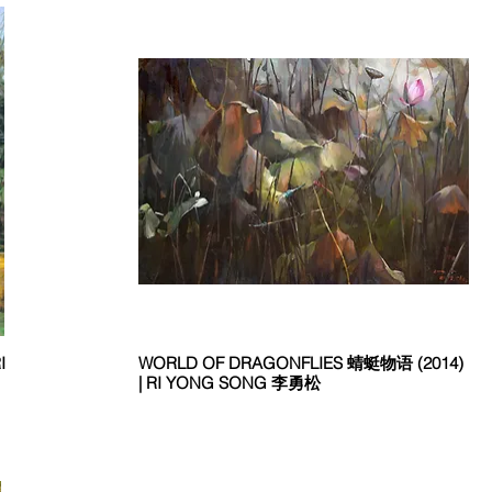
I
WORLD OF DRAGONFLIES 蜻蜓物语 (2014)
| RI YONG SONG 李勇松