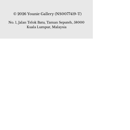
© 2026 Younie Gallery (NS0077419-T)
No. 1, Jalan Telok Batu, Taman Seputeh, 58000
Kuala Lumpur, Malaysia
主页
画廊
展览
关于我们
额外订制服务
私人洽购
联络我们
其他活动
颜丽走廊画馆
拍卖
现场拍卖
线上画廊
线上拍卖
所有作品
如何委托
常见问题
如何竞投
活动
亚洲古玩艺术收藏博览会 2019
酒店艺术博览会 2018
Art Asia 2015
Artists Art Fair Malaysia 2015
Art Asia 2014
Artists Art Fair Malaysia 2014