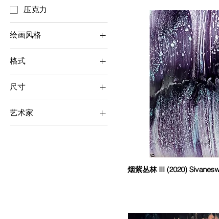
压克力
绘画风格
抽象及超现实主义
格式
横向
尺寸
方形
中（50 cm x 50 cm -
直向
100 cm x 100 cm）
艺术家
小（< 50 cm x 50 cm）
Sivaneswari
Sinnathamby
烟紫丛林 III (2020) Sivanesw