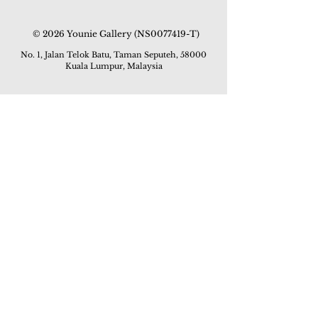
© 2026 Younie Gallery (NS0077419-T)
No. 1, Jalan Telok Batu, Taman Seputeh, 58000
Kuala Lumpur, Malaysia
主页
画廊
展览
关于我们
额外订制服务
私人洽购
联络我们
其他活动
颜丽走廊画馆
拍卖
现场拍卖
线上画廊
线上拍卖
所有作品
如何委托
常见问题
如何竞投
活动
亚洲古玩艺术收藏博览会 2019
酒店艺术博览会 2018
Art Asia 2015
Artists Art Fair Malaysia 2015
Art Asia 2014
Artists Art Fair Malaysia 2014