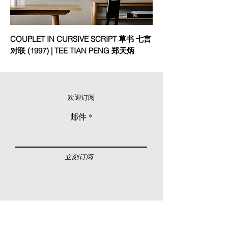
COUPLET IN CURSIVE SCRIPT 草书 七言
对联 (1997) | TEE TIAN PENG 郑天炳
欢迎订阅
邮件
立刻订阅
© 2026 Younie Gallery (NS0077419-T)
No. 1, Jalan Telok Batu, Taman Seputeh, 58000