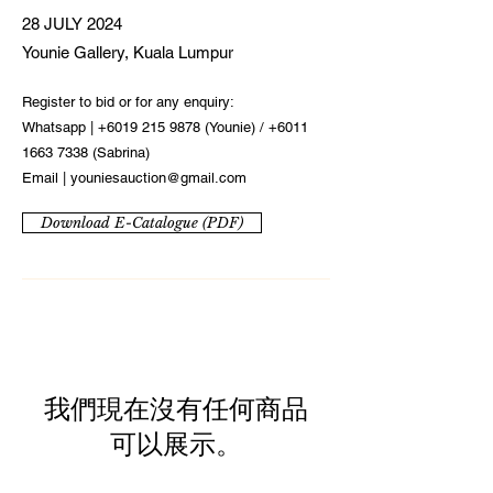
28 JULY 2024
Younie Gallery, Kuala Lumpur
Register to bid or for any enquiry:
Whatsapp |
+6019 215 9878
(Younie) /
+6011
1663 7338
(Sabrina)
Email |
youniesauction@gmail.com
Download E-Catalogue (PDF)
我們現在沒有任何商品
可以展示。