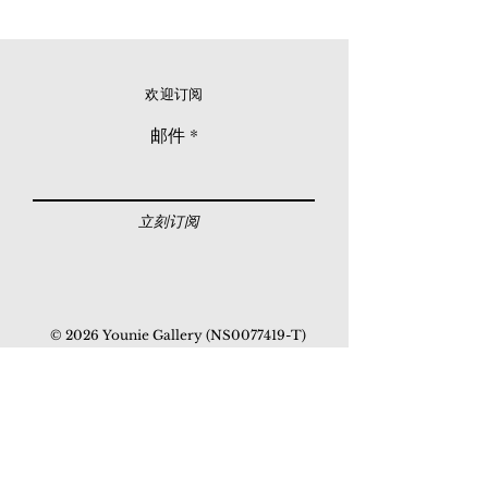
欢迎订阅
邮件
立刻订阅
© 2026 Younie Gallery (NS0077419-T)
No. 1, Jalan Telok Batu, Taman Seputeh, 58000
Kuala Lumpur, Malaysia
主页
画廊
展览
关于我们
额外订制服务
私人洽购