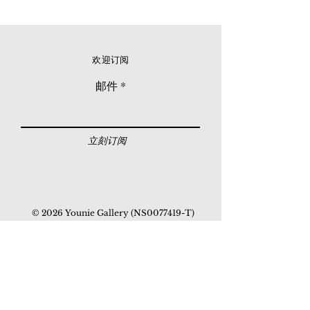
欢迎订阅
邮件
立刻订阅
© 2026 Younie Gallery (NS0077419-T)
No. 1, Jalan Telok Batu, Taman Seputeh, 58000
Kuala Lumpur, Malaysia
主页
画廊
展览
关于我们
额外订制服务
私人洽购