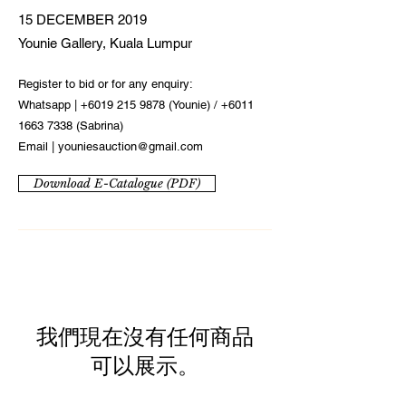
15 DECEMBER 2019
Younie Gallery, Kuala Lumpur
Register to bid or for any enquiry:
Whatsapp |
+6019 215 9878
(Younie) /
+6011
1663 7338
(Sabrina)
Email |
youniesauction@gmail.com
Download E-Catalogue (PDF)
我們現在沒有任何商品
可以展示。