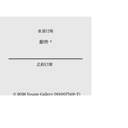
欢迎订阅
邮件
立刻订阅
© 2026 Younie Gallery (NS0077419-T)
No. 1, Jalan Telok Batu, Taman Seputeh, 58000
Kuala Lumpur, Malaysia
主页
画廊
展览
关于我们