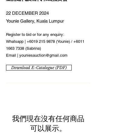
22 DECEMBER 2024
Younie Gallery, Kuala Lumpur
Register to bid or for any enquiry:
Whatsapp |
+6019 215 9878
(Younie) /
+6011
1663 7338
(Sabrina)
Email |
youniesauction@gmail.com
Download E-Catalogue (PDF)
我們現在沒有任何商品
可以展示。