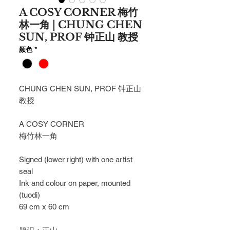
A COSY CORNER 梅竹
林一角 | CHUNG CHEN
SUN, PROF 钟正山 教授
颜色
*
CHUNG CHEN SUN, PROF 钟正山
教授
A COSY CORNER
梅竹林一角
Signed (lower right) with one artist
seal
Ink and colour on paper, mounted
(tuodi)
69 cm x 60 cm