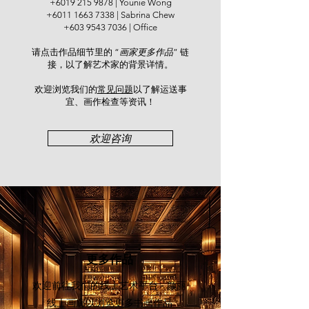
+6019 215 9878
| Younie Wong
China, including the famous
+6011 1663 7338
| Sabrina Chew
Malaysian Institute of Art (MIA). He
+603 9543 7036
| Office
exhibited across over 20 countries
请点击作品细节里的 “
画家更多作品
” 链
and held 30 solo shows. His
接，以了解艺术家的背景详情。
artworks made their debut at the
China Guardian Hong Kong auction
欢迎浏览我们的
常见问题
以了解运送事
in 2020. In 2011, The Chung Chen
宜、画作检查等资讯！​
Sun Art Museums were established
in Kuala Lumpur and China.
欢迎咨询
更多作品
欢迎前往我们的线上艺术平台 - 颜丽
线上画廊
以浏览更多书画作品