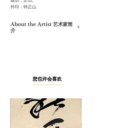
题识：正山。
钤印：钟正山
About the Artist 艺术家简
介
钟正山教授毕业于新加坡南洋美术专
科学校，师承陈文希、陈宗瑞、钟泗
宾，1984年获得美国三藩市大学公共
行政管理硕士学位。他在马来西亚及
中国创办了五所艺术学院，包括1967
年创办的马来西亚艺术学院，对现代
艺术教育产生影响，因而被誉为“马
​您也许会喜欢
来西亚现代艺术教育之父”。他亦积
极参与国际艺术教育交流，80年代中
期担任过亚太区艺术教育会议
（ASPACAE）轮值主席；1982年，
与台湾管执中共同发起成立「国际现
代水墨画联盟」，并担任主席10年，
在中国水墨画的现代化进程中发挥了