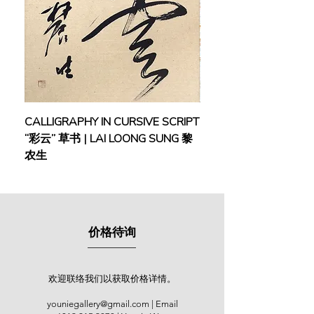
作用。他亦以“马来西亚现代水墨画
之父”著称，其创新的艺术作品在20
多个国家地区的国际大展中展出，并
举办了30次个人画展，受到博物馆、
美术馆、政府机构、企业和私人收藏
家的青睐。他的作品也曾于中国嘉德
香港2020秋季拍卖会上亮相。2011
年，钟正山美术馆于吉隆坡及中国正
CALLIGRAPHY IN CURSIVE SCRIPT
FEBRUARY: SERENIT
式成立。
“彩云” 草书 | LAI LOONG SUNG 黎
(2018) | MOR MOR
农生
The late Professor Chung Chen Sun,
a prominent artist and art educator,
was known as the "Father of
Malaysian Modern Art Education".
Graduated from Singapore's
价格待询
Nanyang Academy of Fine Arts, he
was taught under key Nanyang art
pioneers: Chen Wen Hsi, Chen
Chong Swee, Cheong Soo Pieng,
欢迎联络我们以获取价格详情。
and Georgette Chen. He founded
youniegallery@gmail.com
| Email
multiple art colleges in Malaysia and