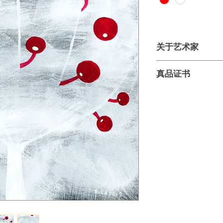
关于艺术家
生于1972年的莉
真品证书
术家，丈夫为日裔
意联翩的平面压克力
原创作品，售后将
学院毕业并荣获服
资银行长达18年后
为艺术家的梦想。
和田最初的创作灵感来
Toro 总是长时间
中看到的世界，并幻想植
拉丁语）是什么模
角观察世界，在画
起。此外，她憧憬
们：草间弥生及胡安
的看法和理解。