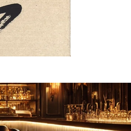
FEBRUARY: SERENITY 二月·微