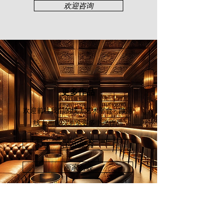
was awarded the “Salute 55 Most
欢迎咨询
Senior Artists in Malaysia” by the
National Art Gallery for his notable
contribution to the art world
更多作品
欢迎前往我们的线上艺术平台 - 颜丽
线上画廊
以浏览更多书画作品
立即探索
画家列表