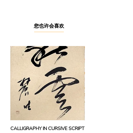
师的⽔墨动物花⻦的写实神逸、⻩君
璧⽼师的空灵，以及廖继春⽼师的西
洋画创意技法。再加上⾃⼰的天分与
努⼒，学成归国之后，就不断探研并
​您也许会喜欢
创造属于⾃⼰的绘画⻛格，尤其对⽔
墨画特是情有独钟。1965年，他受邀
参加国家画廊年展，并在翌年于吉隆
坡和新加坡举⾏的 “6位⻢来西亚当代
艺术家” 画展参与展出。林鹏⻜亦曾
在吉隆坡集珍庄（1981）、新海峡时
报（2003）以及颜丽轩画廊（2014）
举办个⼈作品展。2014年，荣幸获得
国家画廊颁发的 “⻢来西亚55位最资
深艺术家” 奖项，并参与联展。作品
展出于“耄耋之美：森州前辈艺术家
联展”，SGM综合⽂化中⼼（2019）
以及2020 ART TAIPEI 台北国际艺术
博览会《彼邦• 吾乡— 东南亚战后留
台艺术家特展》。
CALLIGRAPHY IN CURSIVE SCRIPT
FEBRUARY: SERENIT