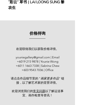
“彩云” 草书 | LAI LOONG SUNG 黎
(2018) | MOR MOR
In 1963, Lim Peng Fei graduated
农生
from the Art Department of Taiwan
Normal University and held his first
art solo exhibition at the History
Museum of Taipei. At university, he
was taught by several prominent art
价格待询
masters, including Lin Yushan,
Huang Junbi, and Liao Jichun. When
he returned, he dedicated himself to
creating a style of his own. In 1965,
欢迎联络我们以获取价格详情。
he was selected to exhibit in the
youniegallery@gmail.com
| Email
Malaysian National Art Gallery’s
+6019 215 9878
| Younie Wong
Annual Exhibition. The following year,
+6011 1663 7338
| Sabrina Chew
he exhibited in the “Six
+603 9543 7036
| Office
Contemporary Malaysian Artists”
请点击作品细节里的 “
画家更多作品
” 链
exhibition held in both Kuala Lumpur
接，以了解艺术家的背景详情。
and Singapore. His solo exhibitions
were hosted at the Art House Gallery
欢迎浏览我们的
常见问题
以了解运送事
(1981), New Straits Time (2003) and
宜、画作检查等资讯！​
Younie Gallery (2014). In 2014, Lim