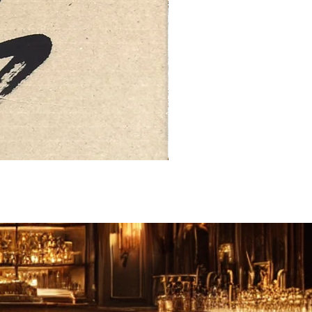
FEBRUARY: SERENITY 二月·微