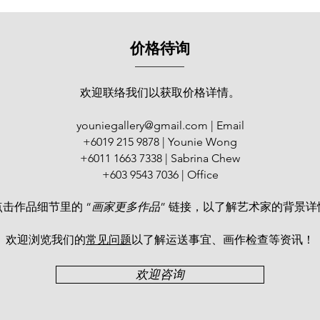
于多所中学教导美
持不懈地培养绘画人
政府选为 “砂拉越第
价格待询
的个人水墨画展“回
办。2017年，一场
标门生书画作品展
欢迎联络我们以获取价格详情。
youniegallery@gmail.com
| Email
+6019 215 9878 | Younie Wong
+6011 1663 7338 | Sabrina Chew
+603 9543 7036 | Office
点击作品细节里的 “
画家更多作品
” 链接，以了解艺术家的背景详
欢迎浏览我们的
常见问题
以了解运送事宜、画作检查等资讯！​
欢迎咨询