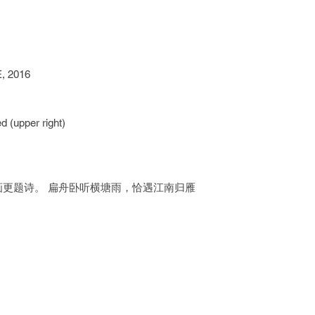
was recognised as “T
Sarawak” by the stat
Chinese ink exhibiti
Kuala Lumpur. In 201
was held at Boonia A
 2016
郭才标不只是一位
土传统水墨画基础深
d (upper right)
台湾，在台湾师范
宝级的台湾艺术大
继春及马白水等亲
了这些大家的艺术
更题诗。 扁舟卧听横塘雨，恰遇江南归雁
画基础与格式。中
炼，绘画艺术最终
功力、修养与意境
拙，自然大气的元
充沛着这些艺术的
风姿，一时无人可
回国后，他就一直