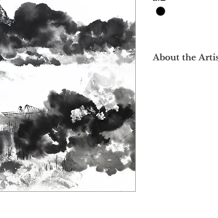
About the Arti
Hailing from Kuchin
dedicated classical 
arguably one of the 
foundations in the lo
studied fine arts at 
where he was directl
masters including H
Liao Jichun and Ma 
inherited the maste
underpinned by prof
fundamentals and c
Upon returning to M
both artistic creatio