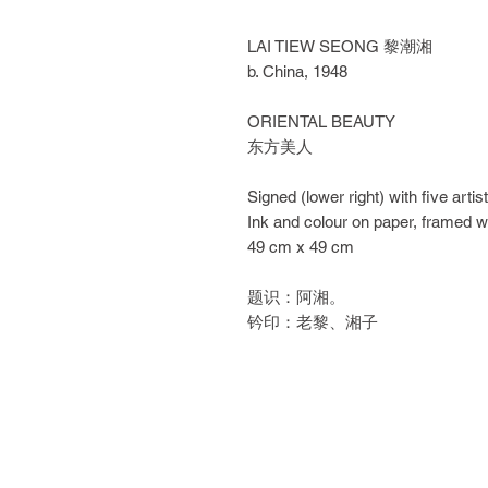
LAI TIEW SEONG 黎潮湘
b. China, 1948
ORIENTAL BEAUTY
东方美人
Signed (lower right) with five artis
Ink and colour on paper, framed w
49 cm x 49 cm
题识：阿湘。
钤印：老黎、湘子