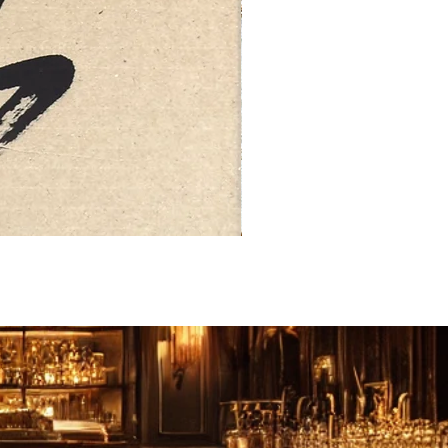
FEBRUARY: SERENITY 二月·微