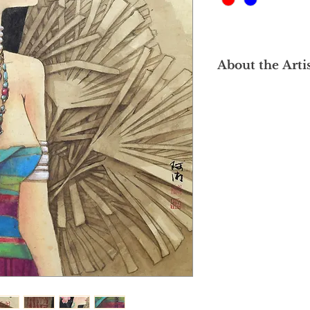
About the Arti
Now based in Kuanta
known Chinese calligr
Lai later studied at
Culture Academy an
prominent figure of 
began to learn Chine
Thien Song in 1998. 
Malaysian Institute 
correspondence cour
“Qing Liang Art Stud
include: the Australi
Exhibition, Australia
International Orname
Exhibition, China (2
Chinese Ink” Solo Ex