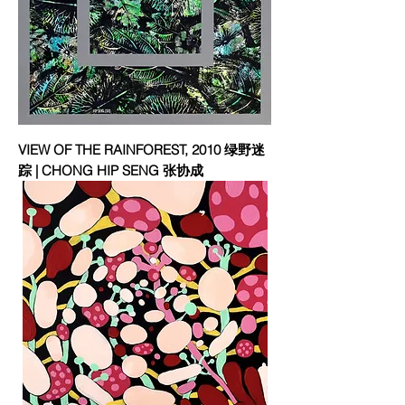
VIEW OF THE RAINFOREST, 2010 绿野迷
踪 | CHONG HIP SENG 张协成