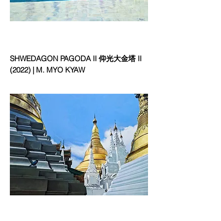
SHWEDAGON PAGODA II 仰光大金塔 II
(2022) | M. MYO KYAW