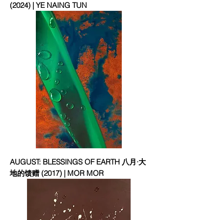
(2024) | YE NAING TUN
AUGUST: BLESSINGS OF EARTH 八月·大
地的馈赠 (2017) | MOR MOR