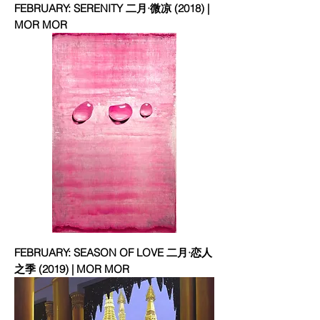
FEBRUARY: SERENITY 二月·微凉 (2018) |
MOR MOR
FEBRUARY: SEASON OF LOVE 二月·恋人
之季 (2019) | MOR MOR