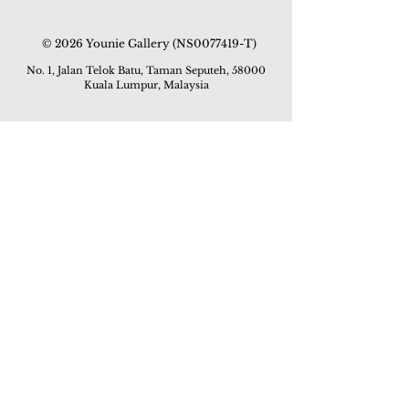
© 2026 Younie Gallery (NS0077419-T)
No. 1, Jalan Telok Batu, Taman Seputeh, 58000
Kuala Lumpur, Malaysia
主页
画廊
展览
关于我们
额外订制服务
私人洽购
联络我们
其他活动
颜丽走廊画馆
拍卖
现场拍卖
线上画廊
线上拍卖
所有作品
如何委托
常见问题
如何竞投
活动
亚洲古玩艺术收藏博览会 2019
酒店艺术博览会 2018
Art Asia 2015
Artists Art Fair Malaysia 2015
Art Asia 2014
Artists Art Fair Malaysia 2014