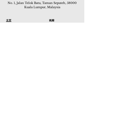
No. 1, Jalan Telok Batu, Taman Seputeh, 58000
Kuala Lumpur, Malaysia
主页
画廊
展览
关于我们
额外订制服务
私人洽购
联络我们
其他活动
颜丽走廊画馆
拍卖
现场拍卖
线上画廊
线上拍卖
所有作品
如何委托
常见问题
如何竞投
活动
亚洲古玩艺术收藏博览会 2019
酒店艺术博览会 2018
Art Asia 2015
Artists Art Fair Malaysia 2015
Art Asia 2014
Artists Art Fair Malaysia 2014