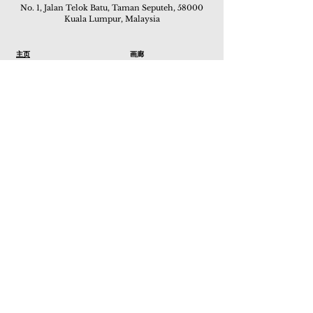
No. 1, Jalan Telok Batu, Taman Seputeh, 58000
Kuala Lumpur, Malaysia
主页
画廊
展览
关于我们
额外订制服务
私人洽购
联络我们
其他活动
颜丽走廊画馆
拍卖
现场拍卖
线上画廊
线上拍卖
所有作品
如何委托
常见问题
如何竞投
活动
亚洲古玩艺术收藏博览会 2019
酒店艺术博览会 2018
Art Asia 2015
Artists Art Fair Malaysia 2015
Art Asia 2014
Artists Art Fair Malaysia 2014