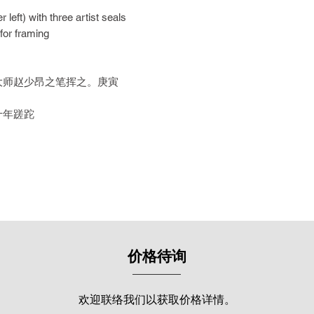
郑一峰（1911-1
 left) with three artist seals
派的重要传承者。
for framing
州担任多所华校校
“百体书法家”及“
画艺术，于1984
大师赵少昂之笔挥之。庚寅
多个艺术协会担任
会前任副总会长及
十年蹉跎
联盟霹雳州联委会前任
任副会长、马来西
西亚书艺协会永久
长、马来西亚怡保
生联谊会创会人。
他曾作为代表参加
赛事及大展，为本
年艺术生涯中，他已
价格待询
年轻时更是屡获殊
为其题字。所办义展有
展”，怡保舜菀酒店（
欢迎联络我们以获取价格详情。
国书画大展，南方大