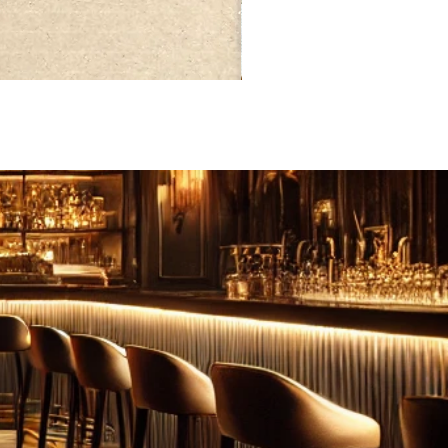
FEBRUARY: SERENITY 二月·微