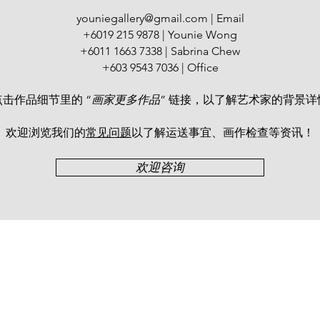
正气”书画全国大展
youniegallery@gmail.com
| Email
国际文化书法联盟大展
+6019 215 9878 | Younie Wong
年，邓启平被收录
+6011 1663 7338 | Sabrina Chew
法作者名单。
+603 9543 7036 | Office
点击作品细节里的 “
画家更多作品
” 链接，以了解艺术家的背景详
欢迎浏览我们的
常见问题
以了解运送事宜、画作检查等资讯！​
欢迎咨询