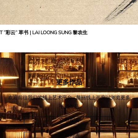
IPT “彩云” 草书 | LAI LOONG SUNG 黎农生
更多作品
欢迎前往我们的线上艺术平台 - 颜丽线上画廊
以浏览更多
书画作品
立即探索
画家列表