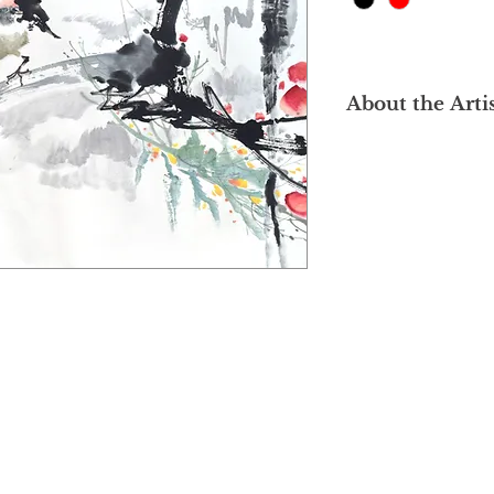
About the Arti
In 1984, Tang Khai 
of the Malaysian cal
(1911-1989), who st
with Li himself appr
Qing artist Li Ruiqi
important positions i
former vice preside
of the Malaysian Co
Calligraphy Associat
president of the asso
Secretary-General o
Association; and the
Calligraphy & Painti
邓启平是著名马来