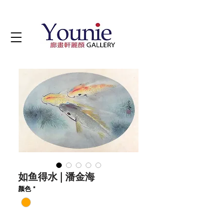
如鱼得水 | 潘金海
颜色
*