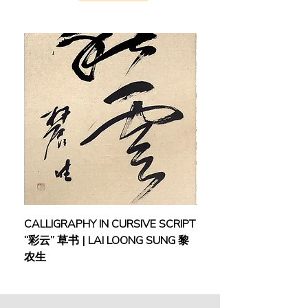
内敛且不浮夸。潘金海曾在日本绘画
廊、马来西亚创价学会、吉隆坡连城
画廊、精武画廊、佛光山美术馆、吉
隆坡颜丽轩画廊、东方人文艺术馆等
处举办至少9场个展，并在国内外如
纽约、中国、日本、澳洲、新加坡等
展出。作品荣获加拿大海外中国书画
研究协会枫叶奖、中国海南省国国水
墨大赛银奖及日本全日美展蓝绶奖。
作品被中国桂林博物馆、澳华博物
馆、韩国印文化艺术馆、台湾省立美
术馆、马来西亚国家美术馆、日本中
国水墨画协会、马来西亚创价学会、
佛光山美术馆等收藏。作品于2014年
在北京保利拍卖获得成交。
CALLIGRAPHY IN CURSIVE SCRIPT
FEBRUARY: SERENIT
“彩云” 草书 | LAI LOONG SUNG 黎
(2018) | MOR MOR
农生