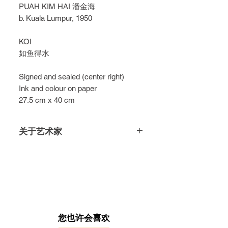
PUAH KIM HAI 潘金海
b. Kuala Lumpur, 1950
KOI
如鱼得水
Signed and sealed (center right)
Ink and colour on paper
27.5 cm x 40 cm
关于艺术家
潘金海早年向钟正山习画，1972年自
马来西亚艺术学院毕业后，于1980年
跟随香港著名岭南派大师杨善深修学
水墨绘画技术。他后来钟情于蜡染，
于是在前辈黄乃羣的鼓励下，将蜡染
技术及水墨合二为一，创造出属于自
己的独特风格，色彩鲜艳但不张扬，
​您也许会喜欢