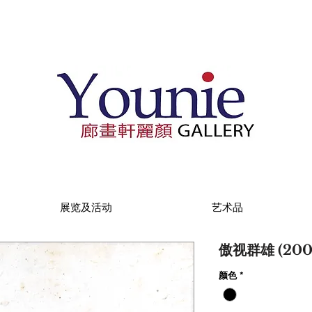
展览及活动
艺术品
傲视群雄 (200
颜色
*