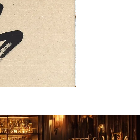
FEBRUARY: SERENITY 二月·微