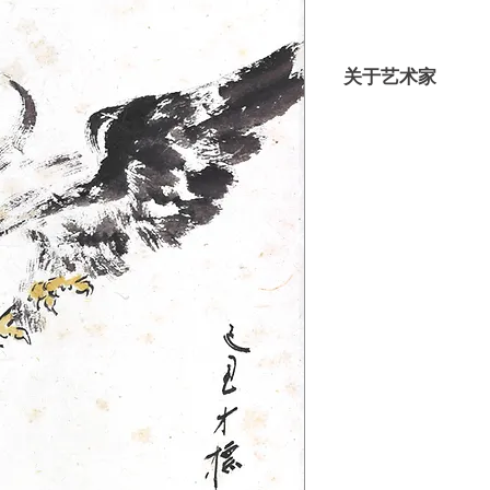
关于艺术家
郭才标是砂拉越古
本土传统水墨画基础
笈台湾，在台湾师
国宝级的台湾艺术
廖继春及马白水等
承了这些大家的艺
绘画基础与格式。
研与发扬的工作，
弟。退休后，郭才
人才。2008年，郭
第一代艺术家” 的荣
“回归传统”于吉隆坡
纪念郭才标的“思念如
古晋文雅轩举行。