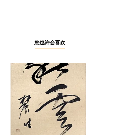
谢焕洲于1970年从马来西亚艺术学院
毕业，成为该学院首届毕业生。他以
朴实、拙凿苍古的指画作品独树一
帜。指画艺术是中国稀有的绘画技
法，画家以指为笔，结合对绘画技巧
的理解、对画题的感觉与颜色、水的
运用以及触觉，表现艺术的心得，而
​您也许会喜欢
谢焕洲则是我国的佼佼者。
谢焕洲于1979年在吉隆坡中华大会堂
举办了首次个人指画展，随后在吉隆
坡及其他地方展出，并走向国际舞
台，包括大马国家画廊（1975）、新
加坡（1990）、中国辽宁省博物馆
（1991）、中国武汉美术中心
（1992）等。他的指画过程曾被韩国
录影队（2001）和TV2录影队
（2004）录制并播放。他不仅创作，
还致力于指画教育和推广，担任谢氏
美术研究班以及马来西亚指画研究会