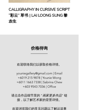
的导师。
CALLIGRAPHY IN CURSIVE SCRIPT
FEBRUARY: SERENIT
Graduating from the Malaysian
“彩云” 草书 | LAI LOONG SUNG 黎
(2018) | MOR MOR
Institute of Art (MIA) in 1970, Cheah
农生
Wun Chow is a Malaysian pioneer of
the unique finger-painting technique
in traditional Chinese ink art. His
artistic footprint extends across
various solo exhibitions in Kuala
价格待询
Lumpur, including Art House Gallery
(1985), Miri Chinese Chamber of
Commerce & Industry (1996) and
many more. His works were also
欢迎联络我们以获取价格详情。
exhibited at the National Art Gallery,
youniegallery@gmail.com
| Email
Singapore, Liaoning Provincial
+6019 215 9878
| Younie Wong
Museum (China), among others.
+6011 1663 7338
| Sabrina Chew
Notably, Cheah's finger-painting
+603 9543 7036
| Office
expertise earned him a special merit
请点击作品细节里的 “
画家更多作品
” 链
gold prize in China's "Top 100
接，以了解艺术家的背景详情。
Chinese Finger-Painting Artists'
Artwork Collection" publication in
欢迎浏览我们的
常见问题
以了解运送事