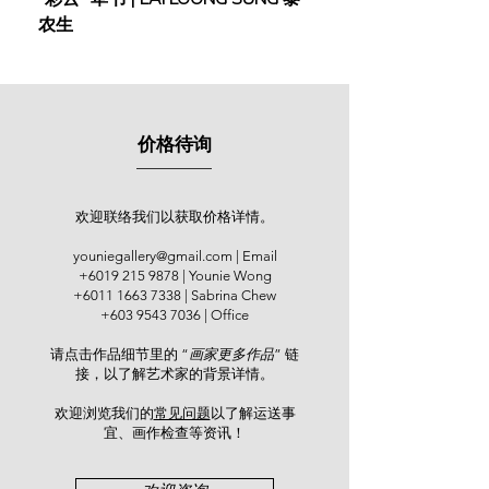
作中寻得迹象与印迹。
农生
在他的写实绘画创作中，主要的题材
以人物、风景、飞鸟动物为创作对
象。这些题材与当今充斥着科技，混
乱，追求虚无，名利与成就的世界反
价格待询
道而行，写实对他来说是最能贴近唤
醒人性和人心，也是他内心对世界的
呐喊。如在他的“鸽子系列“中 -- 《守
欢迎联络我们以获取价格详情。
望》，《和平相处》，《五祥鸽》等
表达出他内心中对恬静与和平的向
youniegallery@gmail.com
| Email
+6019 215 9878
| Younie Wong
往。《菩提本无树》，《耕》，《老
+6011 1663 7338
| Sabrina Chew
人》是他渴望唤起人与人之间的亲
+603 9543 7036
| Office
情、爱与扶持。​
请点击作品细节里的 “
画家更多作品
” 链
接，以了解艺术家的背景详情。
欢迎浏览我们的
常见问题
以了解运送事
宜、画作检查等资讯！​