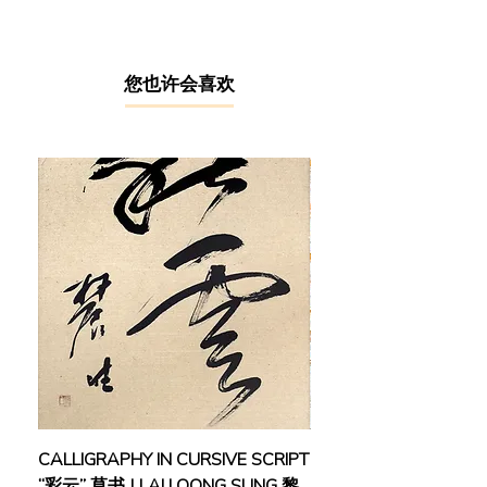
- 2017年，大马佛光山东禅寺为张润
良举办了第二次个人油画展
​您也许会喜欢
- 2018年参加了第一届马来西亚国际
水彩双年展及第一届 IWS 捷克共和国
水彩节盛会，并于前者荣获全国优胜
奖
- 2020年，赢得当代书画艺术征稿大
赛一等奖
张润良是一位自学成功的艺术家。他
热爱生命，充满正义，内心却具多愁
善感和敏感特质。从无到成长为一棵
健硕的大树，凭着一颗百折不挠，不
断反思，自我严苛的审察及追求艺术
的心，是如此的坚钢不可夺其志。在
这条非常坎坷的艺术道路上一路走
来，却还能保存了内心的朴实和纯善
CALLIGRAPHY IN CURSIVE SCRIPT
FEBRUARY: SERENIT
-- 这种种的气质和特征都能在他的创
“彩云” 草书 | LAI LOONG SUNG 黎
(2018) | MOR MOR