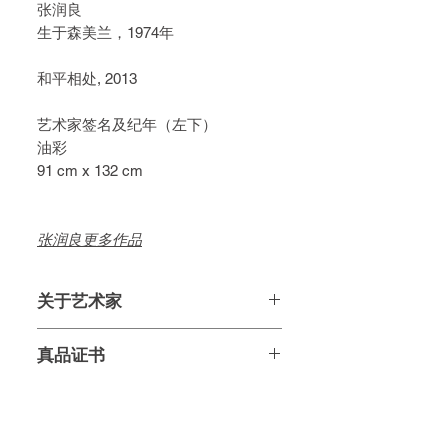
张润良
生于森美兰，1974年
和平相处, 2013
艺术家签名及纪年（左下）
油彩
91 cm x 132 cm
张润良更多作品
关于艺术家
张润良，1974年生，马来西亚森美兰
真品证书
州画家。
原创作品，售后将附上画家亲笔签字
- 2009年，在连城画廊举办了首次个
的真品证书。
人油画展