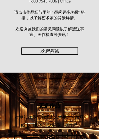
杨克昌出生于1946年的吉隆坡，1967
+603 9543 7036
| Office
年毕业于新加坡南洋美专，期间得到
请点击作品细节里的 “
画家更多作品
” 链
名师如张荔英（Georgette Chen）等
接，以了解艺术家的背景详情。
的教诲，并共同创办了新加坡南洋美
专马来西亚校友会。由于受到美专传
欢迎浏览我们的
常见问题
以了解运送事
统的西洋画绘画手法与知识的熏陶，
宜、画作检查等资讯！​
杨老师在此期间，坚定的掌握了油画
艺术的表现能力，从此以后，就在西
欢迎咨询
洋画艺术领域中，不断的追求与探寻
自己生命的艺术方向。 坚持行走几十
年艺术的道路，杨老师已经突破了绘
画技术的框框，获取了艺术绘画更高
境界的修养，得以用心灵所向的空
间，绘画出属于自己的艺术作品。他
的作品是以心念为导向，绘画技法为
辅助，就像个文学家，把内在的知性
更多作品
与情感，叙述在白色的画布上。因此
每幅画，每张作品，都有一个属于他
欢迎前往我们的线上艺术平台 - 颜丽
自己内心情感的触动与故事。所以他
线上画廊
以浏览更多书画作品
的作品，都是他宝贵的思想与绘画修
养的结合品。这些内容丰富、绘画纯
立即探索