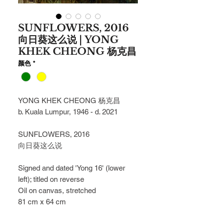
SUNFLOWERS, 2016
向日葵这么说 | YONG
KHEK CHEONG 杨克昌
颜色
*
YONG KHEK CHEONG 杨克昌
b. Kuala Lumpur, 1946 - d. 2021
SUNFLOWERS, 2016
向日葵这么说
Signed and dated 'Yong 16' (lower 
left); titled on reverse
Oil on canvas, stretched
81 cm x 64 cm