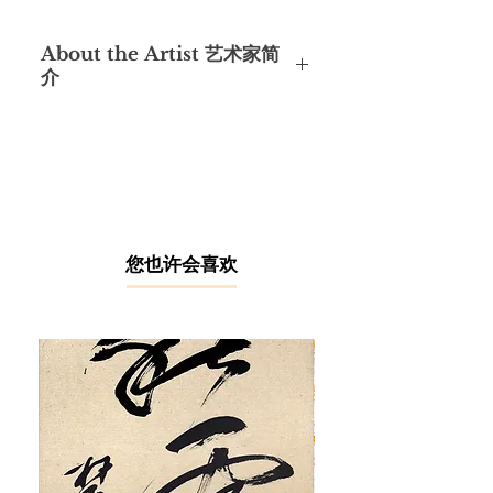
About the Artist 艺术家简
介
Yong Khek Cheong, a dedicated
artist, completed his studies at the
Nanyang Academy of Fine Arts,
Singapore in 1967, under the
guidance of influential Singaporean
art pioneers like Georgette Chen. He
co-founded the Singapore Nanyang
​您也许会喜欢
Fine Art Alumni Association Malaysia
and served as an art consultant for
the Malaysia Artists Association.
From 1968 to 1996, he displayed his
artistic versatility, working as an
illustrator, graphic designer, and
printer. In 1998, he became a
consignment artist for Image-Direct
Limited Editions Image of Art