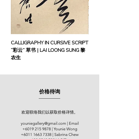
(Holland). Yong showcased his talent
through various solo exhibitions,
notably at the Chin Woo Art Gallery
(2010) and Younie Gallery (2013).
His creative journey extended to
group exhibitions, including the
CALLIGRAPHY IN CURSIVE SCRIPT
FEBRUARY: SERENIT
National Gallery Open Show
“彩云” 草书 | LAI LOONG SUNG 黎
(2018) | MOR MOR
Exhibition, ASEAN-Japan Open
农生
Show Exhibition, Petronas Open
Show Exhibition, Maybank Open
Show Exhibition, Korea Open Show
Exhibition, and Singapore Open
Show Exhibition. Yong also made a
价格待询
mark in local and international art
fairs, such as Art Expo Malaysia,
Hangzhou Art Fair, and Guangzhou
Art Fair, gaining recognition and
欢迎联络我们以获取价格详情。
collectors from both local and
youniegallery@gmail.com
| Email
overseas audiences.
+6019 215 9878
| Younie Wong
+6011 1663 7338
| Sabrina Chew