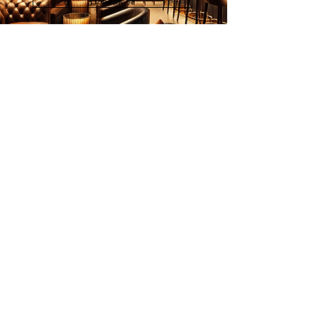
熟的作品，都是我们不该错过欣赏的
宝贵艺术。
画家列表
杨克昌曾担任马来西亚画家协会艺术
顾问，并在1968年至1996年间以插画
师、平面设计师和印刷师的身份活跃
于艺术与设计领域。他生前多次在吉
隆坡精武画廊和颜丽轩画廊举办个人
展览，展现了深厚的艺术造诣。他的
作品曾入选马来西亚国家画廊公开展
（National Art Gallery Malaysia）、
欢迎订阅
国油公开展（Petronas）和马来亚银
行公开展（Maybank Art Gallery），
邮件
并参与多个重要艺术博览会，如马来
西亚艺术家博览会（Artists Art Fair
Malaysia）和亚洲艺术家博览会（Art
立刻订阅
Asia）。此外，他的作品还亮相于新
加坡、韩国和日本的多场国际联展，
广受好评。
© 2026 Younie Gallery (NS0077419-T)