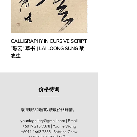
enjoys sketching nature and
sceneries, paying extra attention to
the accuracy and demeanour while
depicting his subjects, which are
usually birds, flowers, insects, and
plants. The harmonious balance
CALLIGRAPHY IN CURSIVE SCRIPT
FEBRUARY: SERENIT
between form and spirit and the
“彩云” 草书 | LAI LOONG SUNG 黎
(2018) | MOR MOR
remarkable use of colours make his
农生
works stand out among the others.
容绳祖于1981年成为香港岭南派第二
代大师杨善深的入室弟子。后修读香
港大学校外部书法及篆刻课程，香港
价格待询
中文大学校外部毛笔使用课程。作品
多次在香港大会堂及北京中国美术馆
展出。篆书作品1985年入选河南省郑
州国际书法展览，曾送日本展出。现
欢迎联络我们以获取价格详情。
任香港龙源画苑美术导师、春风画会
youniegallery@gmail.com
| Email
理事、甲子书学会执行委员。
+6019 215 9878
| Younie Wong
+6011 1663 7338
| Sabrina Chew