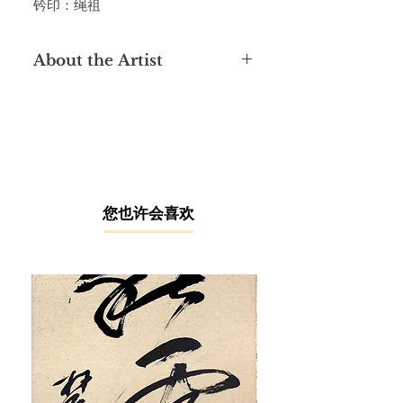
钤印：绳祖
About the Artist
In 1981, Yung Shing Cho became a
student of second-generation
Lingnan Master Yang Shanshen.
Yung's artworks classically
exemplify the typical Lingnan
painting style. The Lingnan school of
painting incorporates both Chinese
​您也许会喜欢
and Western influence, where the
line-oriented traditional gong-bi (工
笔) is fused with the spontaneous
depiction of light and colours known
in Western art. Equipped with
proficient painting skills, Yung is
considered one of the prominent
representatives among the third
generation Lingnan School. Yung