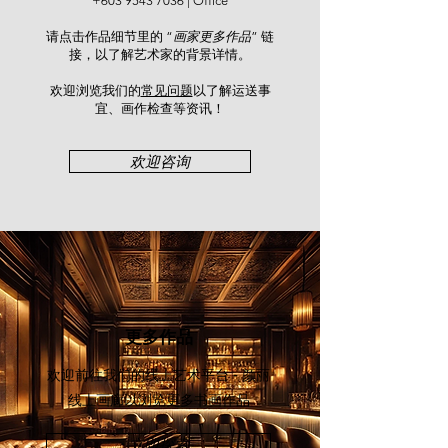
岭南画派提倡水墨技法的改革与创
+603 9543 7036
| Office
新， 主张以中国传统的水墨工笔技
请点击作品细节里的 “
画家更多作品
” 链
法， 融合西方写意的绘画方式。传统
接，以了解艺术家的背景详情。
工笔采用先勾勒物体外形再施予重
彩， 如此虽然可清晰表达物象， 却
欢迎浏览我们的
常见问题
以了解运送事
显得生硬呆板， 并且捆绕画家的思想
宜、画作检查等资讯！​
边界。 而西方写意技法， 则注重物
体的自然神态表现， 摒弃外在轮廓僵
欢迎咨询
硬的局限， 注重写生， 用色亦趋附
自然光彩。 中西两种技法融合， 就
形成岭南派独树一格并颠覆传统的绘
画风格。容绳祖是中国香港第三代岭
南画派代表之一，绘画技法纯熟，喜
爱山野写生，对花鸟虫树草木物象的
要求也极重于物形的真实与神态意象
的表现。形神兼备，是他的作品所达
更多作品
至的一个境界。不流俗的色彩，使观
赏者不觉厌腻。古意映然，韵味回
欢迎前往我们的线上艺术平台 - 颜丽
荡，让人倍感珍叹！
线上画廊
以浏览更多书画作品
立即探索