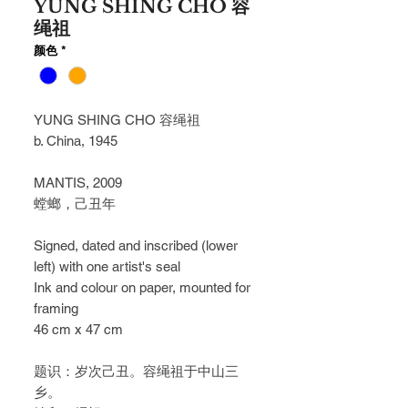
YUNG SHING CHO 容
绳祖
颜色
*
YUNG SHING CHO 容绳祖
b. China, 1945
MANTIS, 2009
螳螂，己丑年
Signed, dated and inscribed (lower
left) with one artist's seal
Ink and colour on paper, mounted for
framing
46 cm x 47 cm
题识：岁次己丑。容绳祖于中山三
乡。