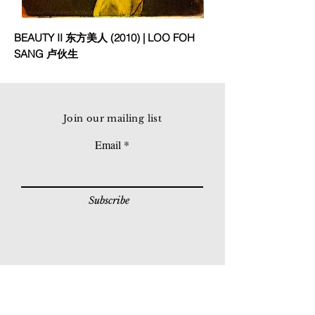
BEAUTY II 东方美人 (2010) | LOO FOH
SANG 卢伙生
Join our mailing list
Email
Subscribe
© 2026 Younie Gallery (NS0077419-T)
No. 1, Jalan Telok Batu, Taman Seputeh, 58000
Kuala Lumpur, Malaysia