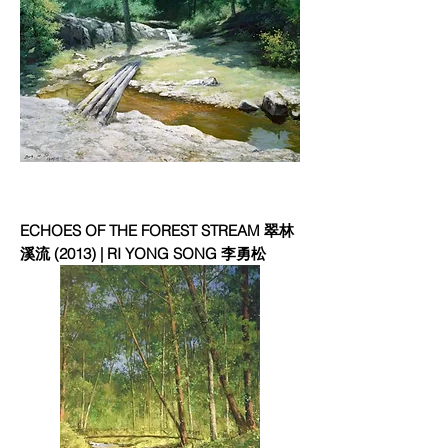
ECHOES OF THE FOREST STREAM 翠林
溪流 (2013) | RI YONG SONG 李勇松