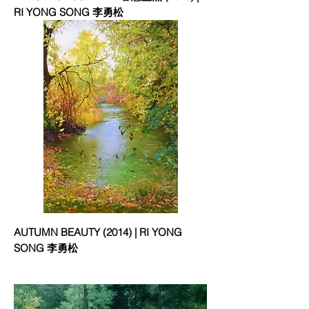
RI YONG SONG 李勇松
AUTUMN BEAUTY (2014) | RI YONG
SONG 李勇松